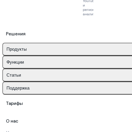
YouTube
и
региональная
аналитика
Решения
Продукты
Функции
Статьи
Поддержка
Тарифы
О нас