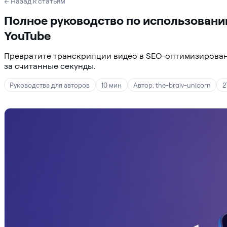
← Назад к статьям
Полное руководство по использовани
YouTube
Превратите транскрипции видео в SEO-оптимизирован
за считанные секунды.
Руководства для авторов
10 мин
Автор: the-braiv-unicorn
2