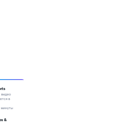
rts
 видео
ется в
а минуты
ps &