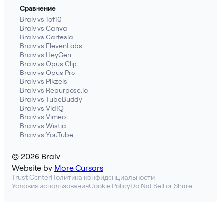
Сравнение
Braiv vs 1of10
Braiv vs Canva
Braiv vs Cartesia
Braiv vs ElevenLabs
Braiv vs HeyGen
Braiv vs Opus Clip
Braiv vs Opus Pro
Braiv vs Pikzels
Braiv vs Repurpose.io
Braiv vs TubeBuddy
Braiv vs VidIQ
Braiv vs Vimeo
Braiv vs Wistia
Braiv vs YouTube
© 2026 Braiv
Website by
More Cursors
Trust Center
Политика конфиденциальности
Условия использования
Cookie Policy
Do Not Sell or Share