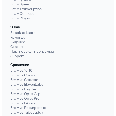
Braiv Speech
Braiv Transcription
Braiv Connect
Braiv Player
О нас
Speak to Learn
Команда
Видение
Статьи
Партнёрская программа
Support
Сравнение
Braiv vs 1of10
Braiv vs Canva
Braiv vs Cartesia
Braiv vs ElevenLabs
Braiv vs HeyGen
Braiv vs Opus Clip
Braiv vs Opus Pro
Braiv vs Pikzels
Braiv vs Repurpose.io
Braiv vs TubeBuddy