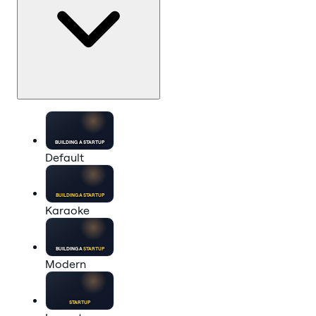
BUILDING A
STARTUP
Default
BUILDING A
STARTUP
Karaoke
BUILDING A
STARTUP
Modern
STARTUP