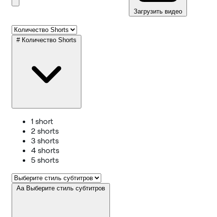
Загрузить видео
#
Количество Shorts
1 short
2 shorts
3 shorts
4 shorts
5 shorts
Aa
Выберите стиль субтитров