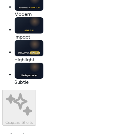
BUILDING A
STARTUP
Modern
STARTUP
Impact
BUILDING A
STARTUP
Highlight
Building a
startup
Subtle
Создать Shorts