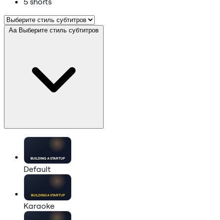
5 shorts
Aa
Выберите стиль субтитров
BUILDING A
STARTUP
Default
BUILDING A
STARTUP
Karaoke