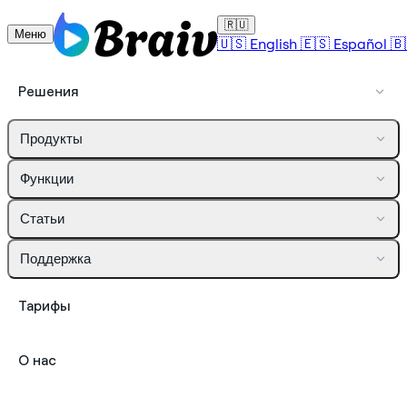
🇷🇺
Меню
🇺🇸
English
🇪🇸
Español
🇧
Решения
Продукты
Функции
Статьи
Поддержка
Тарифы
О нас