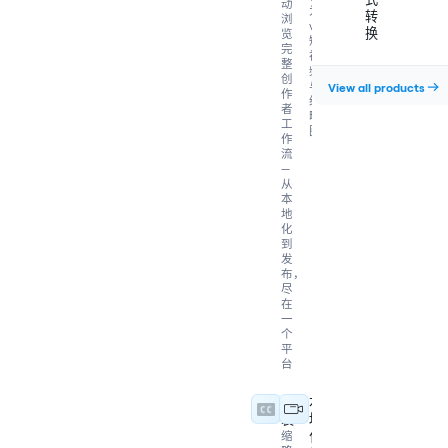
动
为
转
浏
viral
换
览
短
完
视
整
频
创
与
View all products
作
缩
者
略
工
图
作
流
—
从
本
地
化
到
发
布，
尽
在
一
个
平
台
包
本
装
地
缩
化