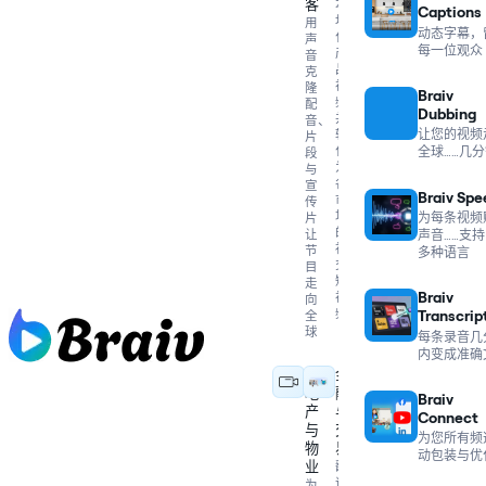
客
本
Captions
地
用
动态字幕，
化
声
每一位观众
产
音
品
克
视
隆
Braiv
频，
配
Dubbing
并
音、
转
让您的视频
片
化
全球……几
段
为
与
各
宣
Braiv Spe
市
传
场
为每条视频
片
的
让
声音……支持 
社
节
多种语言
交
目
短
走
Braiv
视
向
频
Transcrip
全
球
每条录音几
内变成准确
房
金
地
融
Braiv
产
与
Connect
与
交
为您所有频
物
易
动包装与优
业
翻
译
为