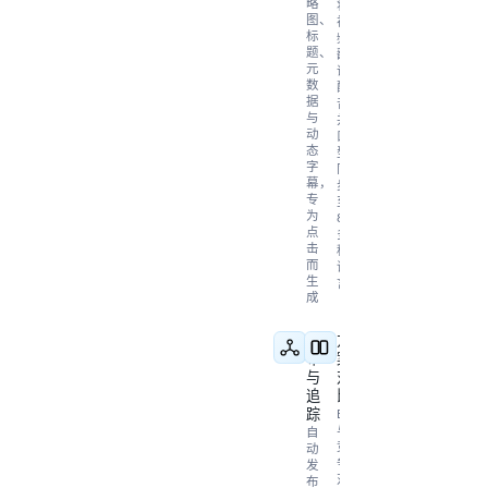
略
将
图、
视
标
频
题、
翻
元
译、
数
配
据
音
与
并
动
口
态
型
字
同
幕，
步
专
至
为
80
点
多
击
种
而
语
生
言
成
发
方
布
案
与
对
追
比
踪
Braiv
与
自
竞
动
争
发
对
布