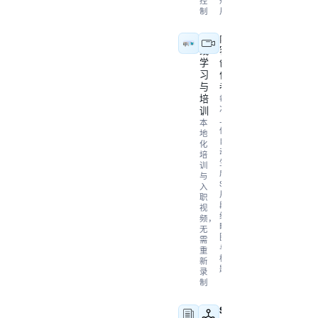
控
短
制
片
在
内
线
容
学
创
习
作
与
者
培
每
次
训
上
本
传
地
自
化
动
培
生
训
成
与
Shorts、
入
片
职
段、
视
缩
频，
略
无
图
需
与
重
标
新
题
录
制
代
SaaS