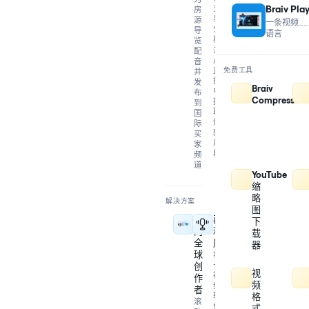
交
Braiv Pla
房
易
源
一条视频…
分
导
语言
析，
览
并
配
从
音
直
免费工具
并
播
发
Braiv
中
布
Compressor
提
到
取
国
爆
际
款
买
片
家
段
频
道
YouTube
缩
略
解决方案
图
面
再
下
向
利
载
全
用
器
球
将
长
创
视
视
作
频
频
者
转
格
滚
化
式