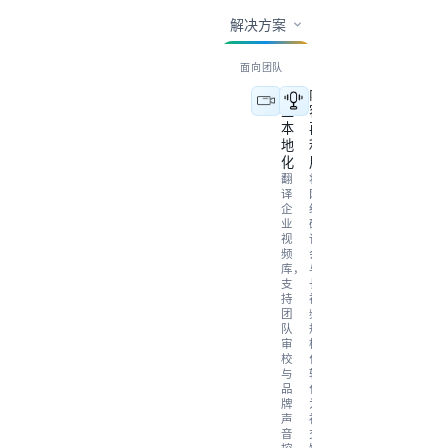
解决方案
面向团队
企
内
业
容
本
再
地
利
化
用
翻
将
译
网
企
络
业
研
视
讨
频
会
库，
与
支
长
持
视
团
频
队
规
审
模
校
化
与
转
品
化
牌
为
声
社
音
交