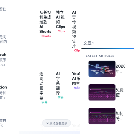
留住
从长视
独立
AI
频生成
AI 视
宣
爆款
频
传
AI
Clips
视
Shorts
频
Clips
Braiv
预
Shorts
走向
在
Braiv
告
分钟内
文章
网
在
片
络
播
Clips
研
ech
客、
Braiv
LATEST ARTICLES
讨
网
为
赋予
会
络
网
80
2026
与
研
络
年如
播
讨
研
逐
AI
YouTube
何免
客
会
讨
词
字
AI 缩略
中
或
费一
会
动
幕
图生成器
找
主
次性
或
tion
画
翻
缩略图
免费
到
题
播
将视
Braiv
字
译
分钟
叙
演
使用
客
频发
阅
幕
文字
字幕
事
讲
AI重
的
读
布到
本
字幕
边
中
参
新利
转
地
多个
按
界，
找
与
用视
录
化
音
平台
然
出
如何
度
与
频：
字
频
后
hook，
打
将视
帧
幕
多渠
同
道自
导
裁
分，
频重
画
滚动查看更多
文
步
道分
即
一
YouTube
化
出
成
挑
面，
新利
字，
高
有
时
键
标题与描
发的
9:16，
选
然
同
用为
亮