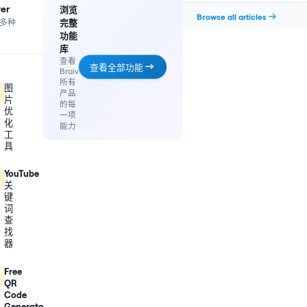
清
并
打
缩
述生成器
终极
最
后
yer
时
浏览
每
病毒
晰
交
分
略
Connect
强
指南
Browse all articles
提
保
个
开
式短
…多种
完整
还
几
并
图
hook，
出
留
词，
头、
可
秒
片：
并
修
优
功能
符
时
让
中
直
内
拼
终极
复
化
库
合
机
观
间
接
为
成
缩
AI 短
缩略图
品
与
查看
众
与
发
YouTube、
推
查看全部功能
Braiv
略
视频
牌
卡
Braiv
继
结
布
社
动
对
图
的
攻略
拉
续
所有
尾
的
交
观
图
原
缩
缩略图
OK
看
产品
的
Shorts，
帖
众
始
片
略
Braiv
动
——
的每
自
适
与
观
或
图
为
优
效
即
洽
一项
合
多
看
表
概
每
——
化
使
Clips
TikTok、
能力
语
完
现
念
个
让
声
工
——
Reels
言
整
不
——
选
每
用 AI 优
自动发布
80+
音
每
具
和
活
录
佳
无
项
个
关
化现有
到多个
种
条
YouTube
动
制
的
需
的
市
闭。
YouTube
YouTube
语
都
Shorts。
生
的
缩
提
对
场
YouTube
视频
频道
言
可
成
预
略
示、
比、
得
关
单
的
Connect
Connect
SEO
告
图
无
文
到
独
键
用
在
AI
优
片
应
需
字
有
发
更
一
词
化
视
式
用
Photoshop，
可
原
布。
好
次
标
频
蒙
查
对
也
读
生
的
批
题
太
配
找
比、
不
性
感
标
准
与
奇。
音
主
器
必
与
的
题、
中，
描
体
配音
重
标
烧
描
把
述
清
Braiv
看
题
录，
述、
完
——
Free
晰
把
存
匹
而
缩
成
无
QR
度
一
档
配
不
略
的
需
与
次
Code
来
打
是
图
Shorts
提
移
上
用
配
80+
描
分
Generator
重