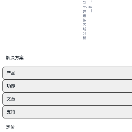
手
到
对
YouTube
比
并
追
踪
区
域
分
析
解决方案
产品
功能
文章
支持
定价