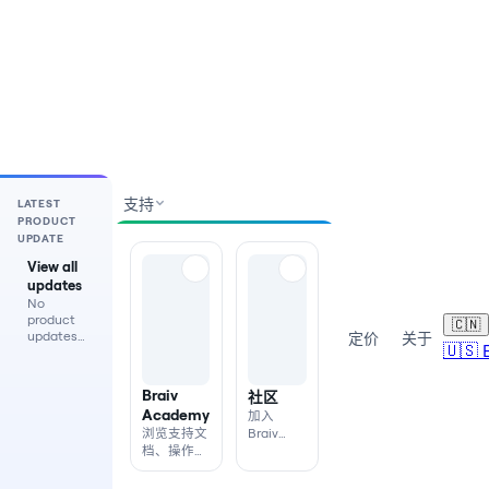
支持
LATEST
PRODUCT
UPDATE
View all
updates
No
product
🇨🇳
updates
定价
关于
🇺🇸
are
currently
available.
Braiv
社区
Academy
加入
浏览支持文
Braiv
档、操作指
Discord，
南与产品帮
向团队与
助。
用户获取