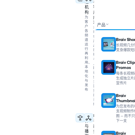
理
与
机
客
构
户
为
成
客
功
产品
户
本
各
地
频
化
Braiv Sho
道
产
运
长视频几分
品
行
教
变身爆款短
再
程
利
与
Braiv Clip
用、
入
本
Promos
职
地
视
每条长视频
化
频，
生成独立片
与
无
宣传片
发
需
布
重
新
Braiv
录
Thumbnai
制
为您发布的
支视频制作
媒
电
图 — 而不
下一支
体
子
与
商
播
务
Braiv