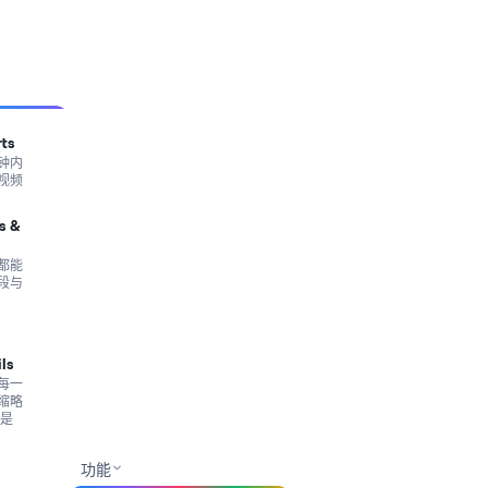
rts
钟内
视频
s &
都能
段与
ls
每一
缩略
只是
功能