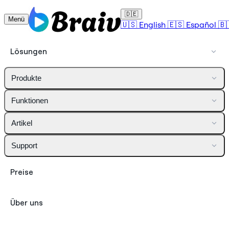
🇩🇪
Menü
🇺🇸
English
🇪🇸
Español
🇧
Lösungen
Produkte
Funktionen
Artikel
Support
Preise
Über uns