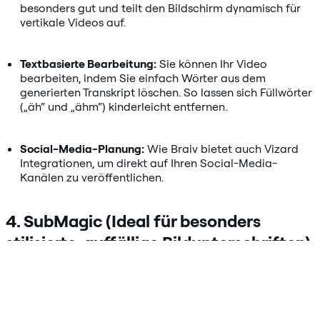
besonders gut und teilt den Bildschirm dynamisch für
vertikale Videos auf.
Textbasierte Bearbeitung:
Sie können Ihr Video
bearbeiten, indem Sie einfach Wörter aus dem
generierten Transkript löschen. So lassen sich Füllwörter
(„äh“ und „ähm“) kinderleicht entfernen.
Social-Media-Planung:
Wie Braiv bietet auch Vizard
Integrationen, um direkt auf Ihren Social-Media-
Kanälen zu veröffentlichen.
4. SubMagic (Ideal für besonders
stilisierte, auffällige Bildunterschriften)
Wenn Ihr Hauptziel darin besteht, den hyperbearbeiteten,
rasanten Bildunterschriftenstil von Kreativen wie Alex