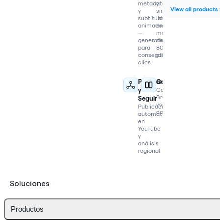
metadatos
y
View all products
y
sincroniza
subtítulos
labios
animados
en
—
más
generados
de
para
80
conseguir
idiomas
clics
Publicar
Comparar
y
Compara
Braiv
Seguir
vs
Publicación
competidores
automática
en
YouTube
y
análisis
regional
Soluciones
Productos