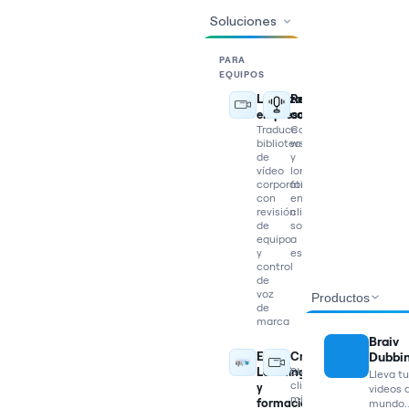
Soluciones
PARA
EQUIPOS
Localización
Reutilizar
empresarial
contenido
Traduce
Convierte
bibliotecas
webinars
de
y
vídeo
long-
corporativo
form
con
en
revisión
clips
de
sociales
equipo
a
y
escala
control
de
voz
Productos
de
marca
Braiv
Dubbi
E-
Creadores
Learning
Shorts,
Lleva t
clips,
y
videos a
miniaturas
formación
mundo..