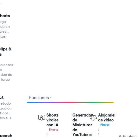
s
Shorts
argo
ido en
ales...
utos
Clips &
s
dientes
os
ideo de
 largo
ct
Funciones
etado
ización
ticos
Shorts
Generador
Alojamiento
dos tus
virales
de
de vídeo
con IA
Miniaturas
Player
Aloja
de
Shorts
vídeos
Convierte
YouTube a
Speech
Artículos