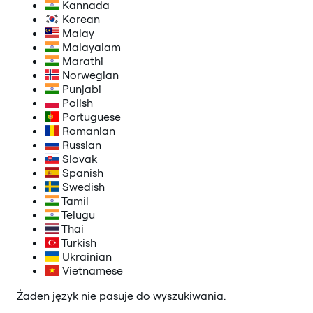
Kannada
Korean
Malay
Malayalam
Marathi
Norwegian
Punjabi
Polish
Portuguese
Romanian
Russian
Slovak
Spanish
Swedish
Tamil
Telugu
Thai
Turkish
Ukrainian
Vietnamese
Żaden język nie pasuje do wyszukiwania.