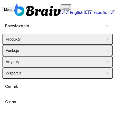
🇵🇱
Menu
🇺🇸
English
🇪🇸
Español
🇧
Rozwiązania
Produkty
Funkcje
Artykuły
Wsparcie
Cennik
O nas