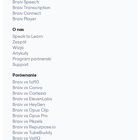
Braiv Speech
Braiv Transcription
Braiv Connect
Braiv Player
O nas
Speak to Learn
Zespół
Wizja
Artykuły
Program partnerski
Support
Porównanie
Braiv vs 1of10
Braiv vs Canva
Braiv vs Cartesia
Braiv vs ElevenLabs
Braiv vs HeyGen
Braiv vs Opus Clip
Braiv vs Opus Pro
Braiv vs Pikzels
Braiv vs Repurpose.io
Braiv vs TubeBuddy
Braiv vs VidIQ