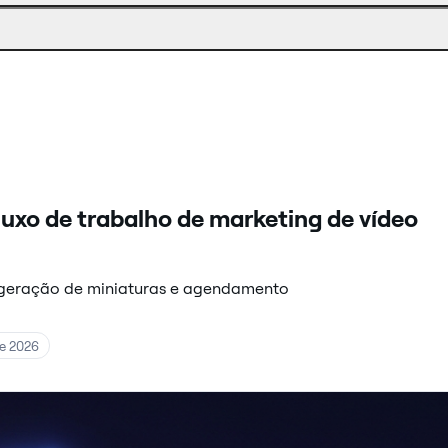
80
não
ele
para
idiomas.
num
troque
a
player
manualmente
dublagem.
de
a
terceiros.
qualquer
momento.
luxo de trabalho de marketing de vídeo
 geração de miniaturas e agendamento
e 2026