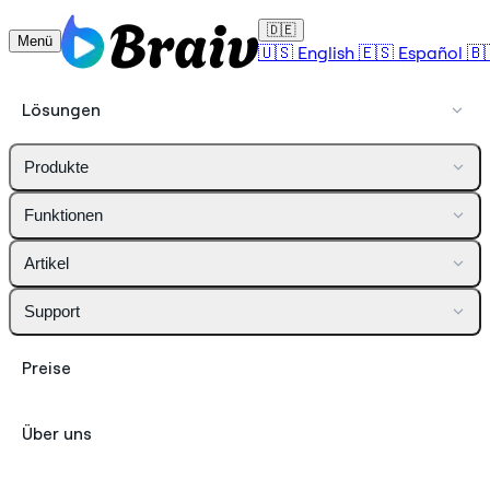
🇩🇪
Menü
🇺🇸
English
🇪🇸
Español
🇧
Lösungen
Produkte
Funktionen
Artikel
Support
Preise
Über uns