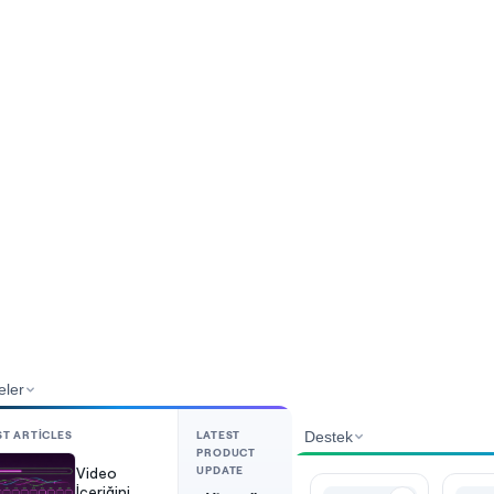
eler
ST ARTICLES
LATEST
Destek
PRODUCT
UPDATE
Video
İçeriğini