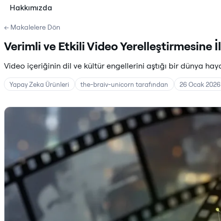
Hakkımızda
← Makalelere Dön
Verimli ve Etkili Video Yerelleştirmesine 
Video içeriğinin dil ve kültür engellerini aştığı bir dünya haya
Yapay Zeka Ürünleri
the-braiv-unicorn tarafından
26 Ocak 2026