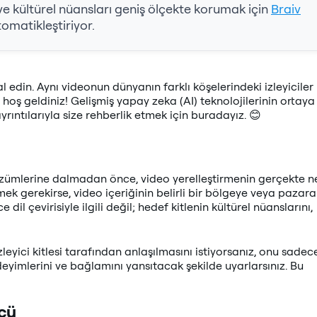
ve kültürel nüansları geniş ölçekte korumak için
Braiv
tomatikleştiriyor.
al edin. Aynı videonun dünyanın farklı köşelerindeki izleyiciler
hoş geldiniz! Gelişmiş yapay zeka (AI) teknolojilerinin ortaya
 ayrıntılarıyla size rehberlik etmek için buradayız. 😊
özümlerine dalmadan önce, video yerelleştirmenin gerçekte n
k gerekirse, video içeriğinin belirli bir bölgeye veya pazara
il çevirisiyle ilgili değil; hedef kitlenin kültürel nüanslarını,
leyici kitlesi tarafından anlaşılmasını istiyorsanız, onu sadec
deyimlerini ve bağlamını yansıtacak şekilde uyarlarsınız. Bu
cü