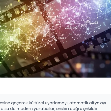
 ötesine geçerek kültürel uyarlamayı, otomatik altyazıyı
olsa da modern yaratıcılar, sesleri doğru şekilde