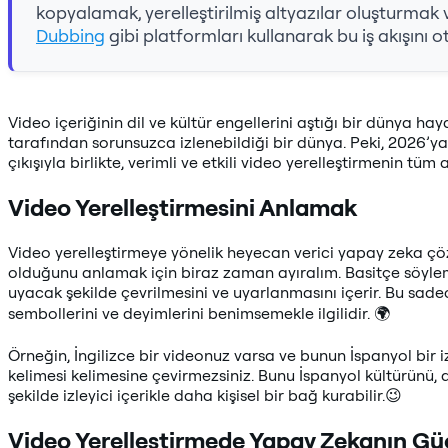
kopyalamak, yerelleştirilmiş altyazılar oluşturmak 
Dubbing
gibi platformları kullanarak bu iş akışını o
Video içeriğinin dil ve kültür engellerini aştığı bir dünya hay
tarafından sorunsuzca izlenebildiği bir dünya. Peki, 2026’ya 
çıkışıyla birlikte, verimli ve etkili video yerelleştirmenin tüm
Video Yerelleştirmesini Anlamak
Video yerelleştirmeye yönelik heyecan verici yapay zeka ç
olduğunu anlamak için biraz zaman ayıralım. Basitçe söyleme
uyacak şekilde çevrilmesini ve uyarlanmasını içerir. Bu sadece d
sembollerini ve deyimlerini benimsemekle ilgilidir. 🌍
Örneğin, İngilizce bir videonuz varsa ve bunun İspanyol bir iz
kelimesi kelimesine çevirmezsiniz. Bunu İspanyol kültürünü, 
şekilde izleyici içerikle daha kişisel bir bağ kurabilir.😉
Video Yerelleştirmede Yapay Zekanın Gü