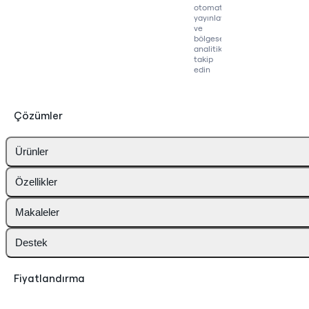
otomatik
yayınlayın
ve
bölgesel
analitikleri
takip
edin
Çözümler
Ürünler
Özellikler
Makaleler
Destek
Fiyatlandırma