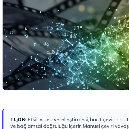
TL;DR:
Etkili video yerelleştirmesi, basit çevirinin
ve bağlamsal doğruluğu içerir. Manuel çeviri yavaş 