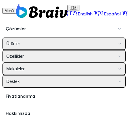
🇹🇷
Menü
🇺🇸
English
🇪🇸
Español
🇧
Çözümler
Ürünler
Özellikler
Makaleler
Destek
Fiyatlandırma
Hakkımızda