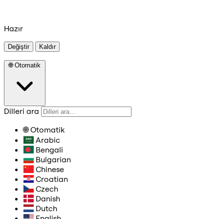
Hazır
Değiştir
Kaldır
🌐
Otomatik
Dilleri ara
🌐
Otomatik
Arabic
Bengali
Bulgarian
Chinese
Croatian
Czech
Danish
Dutch
English