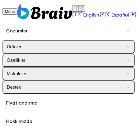
🇹🇷
Menü
🇺🇸
English
🇪🇸
Español
🇧
Çözümler
Ürünler
Özellikler
Makaleler
Destek
Fiyatlandırma
Hakkımızda