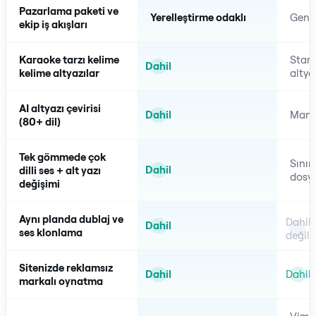
Pazarlama paketi ve
Yerelleştirme odaklı
Geni
ekip iş akışları
Karaoke tarzı kelime
Stan
Dahil
kelime altyazılar
altya
AI altyazı çevirisi
Manue
Dahil
(80+ dil)
Tek gömmede çok
Sınırl
Dahil
dilli ses + alt yazı
dosy
değişimi
Aynı planda dublaj ve
Dahil
Dahil
ses klonlama
değil
Sitenizde reklamsız
Dahil
Dahil
markalı oynatma