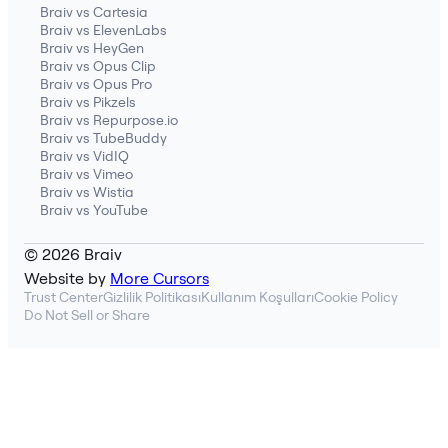
Braiv vs Cartesia
Braiv vs ElevenLabs
Braiv vs HeyGen
Braiv vs Opus Clip
Braiv vs Opus Pro
Braiv vs Pikzels
Braiv vs Repurpose.io
Braiv vs TubeBuddy
Braiv vs VidIQ
Braiv vs Vimeo
Braiv vs Wistia
Braiv vs YouTube
© 2026 Braiv
Website by
More Cursors
Trust Center
Gizlilik Politikası
Kullanım Koşulları
Cookie Policy
Do Not Sell or Share