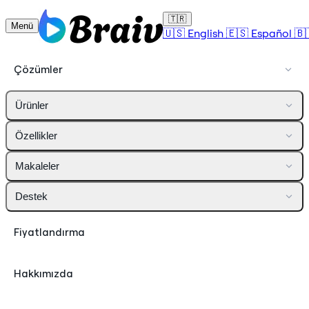
🇹🇷
Menü
🇺🇸
English
🇪🇸
Español
🇧
Çözümler
Ürünler
Özellikler
Makaleler
Destek
Fiyatlandırma
Hakkımızda