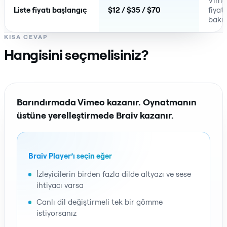
Vime
Liste fiyatı başlangıç
$12 / $35 / $70
fiyat
bakı
KISA CEVAP
Hangisini seçmelisiniz?
Barındırmada Vimeo kazanır. Oynatmanın
üstüne yerelleştirmede Braiv kazanır.
Braiv Player’ı seçin eğer
İzleyicilerin birden fazla dilde altyazı ve sese
ihtiyacı varsa
Canlı dil değiştirmeli tek bir gömme
istiyorsanız