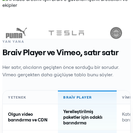
YAN YANA
Braiv Player ve Vimeo, satır satır
Her satır, alıcıların geçişten önce sorduğu bir sorudur.
Vimeo gerçekten daha güçlüyse tablo bunu söyler.
YETENEK
BRAIV PLAYER
VIME
Yerelleştirilmiş
Olgun video
Kateg
paketler için odaklı
barındırma ve CDN
barın
barındırma