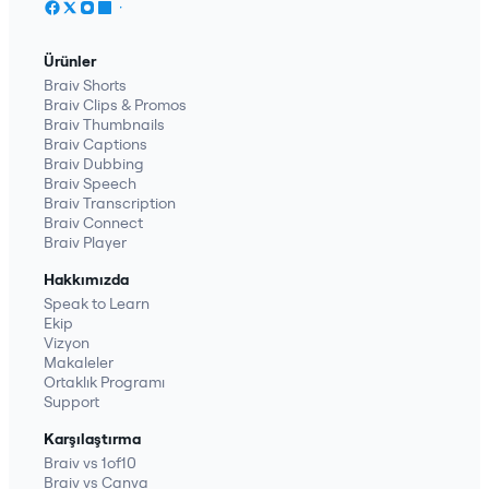
Ürünler
Braiv Shorts
Braiv Clips & Promos
Braiv Thumbnails
Braiv Captions
Braiv Dubbing
Braiv Speech
Braiv Transcription
Braiv Connect
Braiv Player
Hakkımızda
Speak to Learn
Ekip
Vizyon
Makaleler
Ortaklık Programı
Support
Karşılaştırma
Braiv vs 1of10
Braiv vs Canva