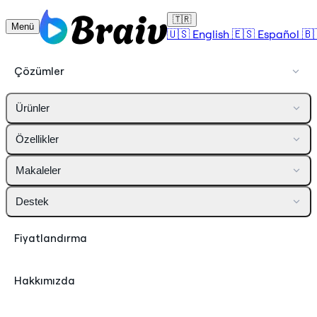
🇹🇷
Menü
🇺🇸
English
🇪🇸
Español
🇧
Çözümler
Ürünler
Özellikler
Makaleler
Destek
Fiyatlandırma
Hakkımızda