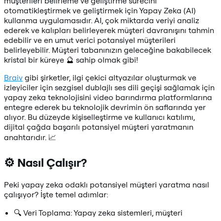
müşterileri belirleme ve geliştirme sürecini
otomatikleştirmek ve geliştirmek için Yapay Zeka (AI)
kullanma uygulamasıdır. AI, çok miktarda veriyi analiz
ederek ve kalıpları belirleyerek müşteri davranışını tahmin
edebilir ve en umut verici potansiyel müşterileri
belirleyebilir. Müşteri tabanınızın geleceğine bakabilecek
kristal bir küreye 🔮 sahip olmak gibi!
Braiv
gibi şirketler, ilgi çekici altyazılar oluşturmak ve
izleyiciler için sezgisel dublajlı ses dili geçişi sağlamak için
yapay zeka teknolojisini video barındırma platformlarına
entegre ederek bu teknolojik devrimin ön saflarında yer
alıyor. Bu düzeyde kişiselleştirme ve kullanıcı katılımı,
dijital çağda başarılı potansiyel müşteri yaratmanın
anahtarıdır. 📈
⚙️ Nasıl Çalışır?
Peki yapay zeka odaklı potansiyel müşteri yaratma nasıl
çalışıyor? İşte temel adımlar:
🔍 Veri Toplama: Yapay zeka sistemleri, müşteri