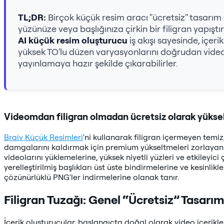
TL;DR:
Birçok küçük resim aracı "ücretsiz" tasarı
yüzünüze veya başlığınıza çirkin bir filigran yapıştır
AI küçük resim oluşturucu
iş akışı sayesinde, içer
yüksek TO'lu düzen varyasyonlarını doğrudan video a
yayınlamaya hazır şekilde çıkarabilirler.
Videomdan filigran olmadan ücretsiz olarak yüksek k
Braiv Küçük Resimleri
'ni kullanarak filigran içermeyen temiz,
damgalarını kaldırmak için premium yükseltmeleri zorlayan n
videolarını yüklemelerine, yüksek niyetli yüzleri ve etkileyi
yerelleştirilmiş başlıkları üst üste bindirmelerine ve kesinlik
çözünürlüklü PNG'ler indirmelerine olanak tanır.
Filigran Tuzağı: Genel “Ücretsiz” Tasarı
İçerik oluşturucular, başlangıçta doğal olarak video içerikl