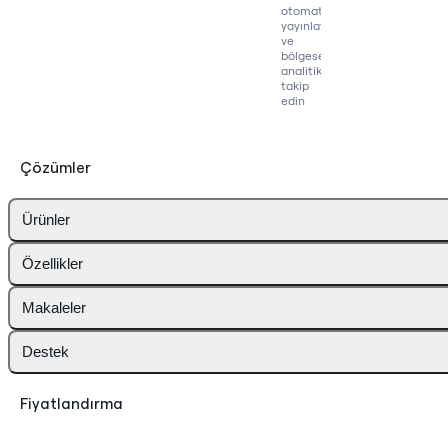
otomatik
yayınlayın
ve
bölgesel
analitikleri
takip
edin
Çözümler
Ürünler
Özellikler
Makaleler
Destek
Fiyatlandırma