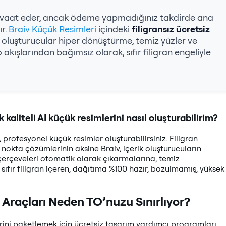
m vaat eder, ancak ödeme yapmadığınız takdirde ana
ır.
Braiv Küçük Resimleri
içindeki
filigransız ücretsiz
ik oluşturucular hiper dönüştürme, temiz yüzler ve
kışlarından bağımsız olarak, sıfır filigran engeliyle
aliteli AI küçük resimlerini nasıl oluşturabilirim?
 profesyonel küçük resimler oluşturabilirsiniz. Filigran
okta çözümlerinin aksine Braiv, içerik oluşturucuların
ci çerçeveleri otomatik olarak çıkarmalarına, temiz
le sıfır filigran içeren, dağıtıma %100 hazır, bozulmamış, yüksek
m Araçları Neden TO’nuzu Sınırlıyor?
erini paketlemek için ücretsiz tasarım yardımcı programları