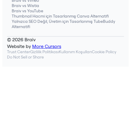
Braiv vs Vimeo
Braiv vs Wistia
Braiv vs YouTube
Thumbnail Hacmi için Tasarlanmış Canva Alternatifi
Yalnızca SEO Değil, Üretim için Tasarlanmış TubeBuddy
Alternatifi
© 2026 Braiv
Website by
More Cursors
Trust Center
Gizlilik Politikası
Kullanım Koşulları
Cookie Policy
Do Not Sell or Share