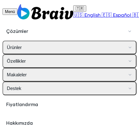
🇹🇷
Menü
🇺🇸
English
🇪🇸
Español
🇧
Çözümler
Ürünler
Özellikler
Makaleler
Destek
Fiyatlandırma
Hakkımızda