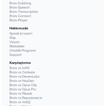
Braiv Dubbing
Braiv Speech
Braiv Transcription
Braiv Connect
Braiv Player
Hakkımızda
Speak to Learn
Ekip
Vizyon
Makaleler
Ortaklık Programı
Support
Karşılaştırma
Braiv vs 1of10
Braiv vs Cartesia
Braiv vs ElevenLabs
Braiv vs HeyGen
Braiv vs Opus Clip
Braiv vs Opus Pro
Braiv vs Pikzels
Braiv vs Repurpose.io
Braiv vs VidIQ