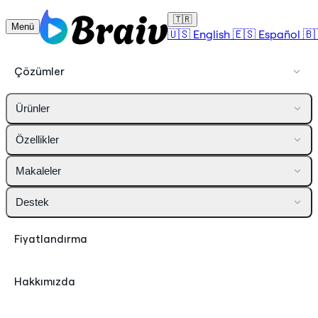
🇹🇷
Menü
🇺🇸
English
🇪🇸
Español
🇧
Çözümler
Ürünler
Özellikler
Makaleler
Destek
Fiyatlandırma
Hakkımızda