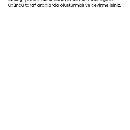
üçüncü taraf araçlarda oluşturmalı ve çevirmelisiniz.
3. Tampon
Buffer, temiz bir planlama sonrası iş akışı arayan sosyal
medya yöneticileri ve bağımsız yaratıcılar için tasarlanmış
oldukça popüler, kullanıcı dostu bir araçtır.
Güçlü Yönler:
Harika sezgisel arayüz, güvenilir çoklu
platform planlama ve kullanışlı görsel performans