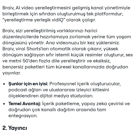
Braiv, AI video yerelleştirmesini gelişmiş kanal yönetimiyle
birleştirmek için sıfırdan oluşturulmuş tek platformdur;
“yerelleştirme yerleşik vidIQ” olarak çalışır.
Braiv, sizi yerelleştirilmiş varlıklarınızı harici
düzenleyicilerde hazırlamaya zorlamak yerine tüm yaşam
döngüsünü yönetir. Ana videonuzu bir kez yüklersiniz.
Braiv, viral Shorts’ları otomatik olarak çıkarır, yüksek
dönüşüm sağlayan sıfır istemli küçük resimler oluşturur, ses
ve metni 50’den fazla dile yerelleştirir ve eksiksiz,
benzersiz paketleri tüm küresel kanallarınızda doğrudan
yayınlar.
Şunlar için en iyisi:
Profesyonel içerik oluşturucular,
podcast ağları ve uluslararası izleyici kitlesini
ölçeklendiren dijital medya stüdyoları.
Temel Avantaj:
İçerik paketleme, yapay zeka çevirisi ve
doğrudan çok kanallı dağıtım arasında tam
entegrasyon.
2. Yayıncı