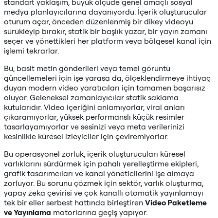
standart yaklaşım, büyük ölçüde genel amaçlı sosyal
medya planlayıcılarına dayanıyordu. İçerik oluşturucular
oturum açar, önceden düzenlenmiş bir dikey videoyu
sürükleyip bırakır, statik bir başlık yazar, bir yayın zamanı
seçer ve yönettikleri her platform veya bölgesel kanal için
işlemi tekrarlar.
Bu, basit metin gönderileri veya temel görüntü
güncellemeleri için işe yarasa da, ölçeklendirmeye ihtiyaç
duyan modern video yaratıcıları için tamamen başarısız
oluyor. Geleneksel zamanlayıcılar statik saklama
kutularıdır. Video içeriğini anlamıyorlar, viral anları
çıkaramıyorlar, yüksek performanslı küçük resimler
tasarlayamıyorlar ve sesinizi veya meta verilerinizi
kesinlikle küresel izleyiciler için çeviremiyorlar.
Bu operasyonel zorluk, içerik oluşturucuları küresel
varlıklarını sürdürmek için pahalı yerelleştirme ekipleri,
grafik tasarımcıları ve kanal yöneticilerini işe almaya
zorluyor. Bu sorunu çözmek için sektör, varlık oluşturma,
yapay zeka çevirisi ve çok kanallı otomatik yayınlamayı
tek bir eller serbest hattında birleştiren
Video Paketleme
ve Yayınlama
motorlarına geçiş yapıyor.