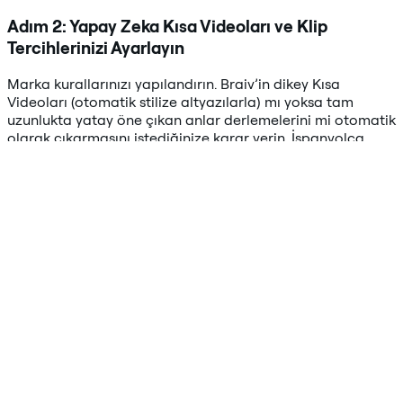
Adım 2: Yapay Zeka Kısa Videoları ve Klip
Tercihlerinizi Ayarlayın
Marka kurallarınızı yapılandırın. Braiv’in dikey Kısa
Videoları (otomatik stilize altyazılarla) mı yoksa tam
uzunlukta yatay öne çıkan anlar derlemelerini mi otomatik
olarak çıkarmasını istediğinize karar verin. İspanyolca,
Portekizce veya Fransızca dillerinde küresel kitlelere
ulaşmak için otomatik ses klonlama veya yerelleştirilmiş
altyazılar isteyip istemediğinizi seçin.
Adım 3: Otomatik Yayınlamayı Etkinleştirin ve
Canlıya Geçin!
Otomatik Yayınla
düğmesini açın. Bir sonraki Twitch canlı
yayınınızı bitirdiğinizde, Braiv yayını otomatik olarak
alacak, en etkili kesitleri çıkaracak, seçtiğiniz şablonu
uygulayacak ve bunları doğrudan YouTube İçerik
Kitaplığınıza zamanlanmış taslaklar veya canlı gönderiler
olarak sıraya alacaktır.