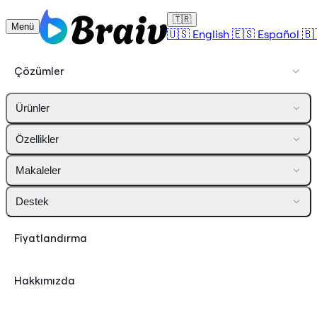
🇹🇷
Menü
🇺🇸
English
🇪🇸
Español
🇧
Çözümler
Ürünler
Özellikler
Makaleler
Destek
Fiyatlandırma
Hakkımızda