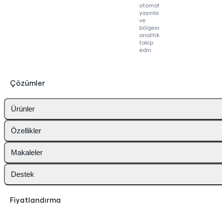
otomatik
yayınlayın
ve
bölgesel
analitikleri
takip
edin
Çözümler
Ürünler
Özellikler
Makaleler
Destek
Fiyatlandırma