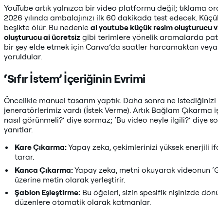
YouTube artık yalnızca bir video platformu değil; tıklama ora
2026 yılında ambalajınızı ilk 60 dakikada test edecek. Küç
beşikte ölür. Bu nedenle
ai youtube küçük resim oluşturucu 
oluşturucu ai ücretsiz
gibi terimlere yönelik aramalarda patla
bir şey elde etmek için Canva’da saatler harcamaktan veya
yoruldular.
‘Sıfır İstem’ İçeriğinin Evrimi
Öncelikle manuel tasarım yaptık. Daha sonra ne istediğini
jeneratörlerimiz vardı (İstek Verme). Artık Bağlam Çıkarma iş
nasıl görünmeli?’ diye sormaz; ‘Bu video neyle ilgili?’ diye so
yanıtlar.
Kare Çıkarma:
Yapay zeka, çekimlerinizi yüksek enerjili if
tarar.
Kanca Çıkarma:
Yapay zeka, metni okuyarak videonun ‘Ge
üzerine metin olarak yerleştirir.
Şablon Eşleştirme:
Bu öğeleri, sizin spesifik nişinizde dö
düzenlere otomatik olarak katmanlar.