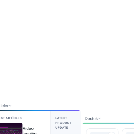
leler
EST ARTICLES
LATEST
Destek
PRODUCT
UPDATE
Video
İçeriğini