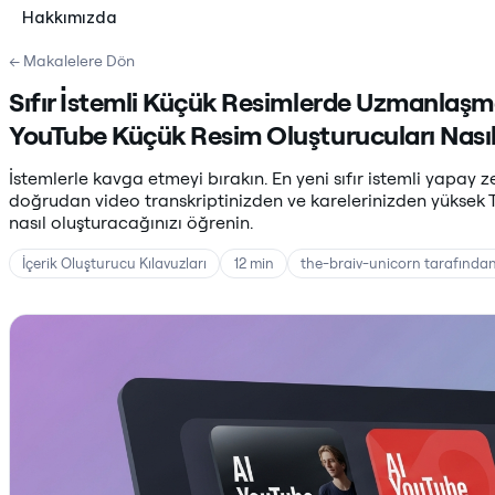
Hakkımızda
← Makalelere Dön
Sıfır İstemli Küçük Resimlerde Uzmanlaşm
YouTube Küçük Resim Oluşturucuları Nasıl 
İstemlerle kavga etmeyi bırakın. En yeni sıfır istemli yapay 
doğrudan video transkriptinizden ve karelerinizden yüksek T
nasıl oluşturacağınızı öğrenin.
İçerik Oluşturucu Kılavuzları
12 min
the-braiv-unicorn tarafında