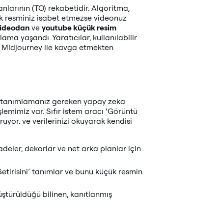
nlarının (TO) rekabetidir. Algoritma,
ük resminiz isabet etmezse videonuz
videodan
ve
youtube küçük resim
ma yaşandı. Yaratıcılar, kullanılabilir
 Midjourney ile kavga etmekten
zi tanımlamanız gereken yapay zeka
lemimiz var. Sıfır istem aracı ‘Görüntü
ruyor. ve verilerinizi okuyarak kendisi
adeler, dekorlar ve net arka planlar için
tirisini’ tanımlar ve bunu küçük resmin
nüştürüldüğü bilinen, kanıtlanmış