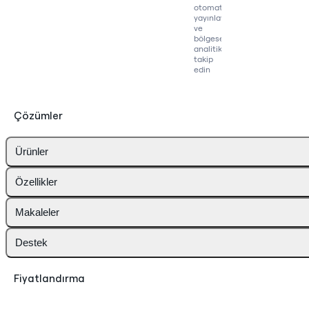
otomatik
yayınlayın
ve
bölgesel
analitikleri
takip
edin
Çözümler
Ürünler
Özellikler
Makaleler
Destek
Fiyatlandırma