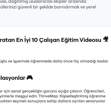
ası, dağıtılmış uluslararası ekipler arasında
llerinizi güvenli bir şekilde barındırmak ve yerel
tan En İyi 10 Çalışan Eğitim Videosu 🎥
nüştü ve işyerinde öğrenmede daha önce hiç olmadığı kadar
lasyonlar 🎮
r için sanal gerçekliğin gücünü açığa çıkarın. Öğrencileri,
yimlerle meşgul edin. ThriveMap: Kişiselleştirilmiş öğrenme
n çoktan seçmeli sonuçlara sahip dallara ayrılan senaryolar