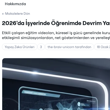
Hakkımızda
← Makalelere Dön
2026'da İşyerinde Öğrenimde Devrim Yar
Etkili çalışan eğitim videoları, küresel iş gücü genelinde ku
etkileşimli simülasyonlardan, net gösterimlerden ve yerelleş
Yapay Zeka Ürünleri
3
the-braiv-unicorn tarafından
18 Ocak