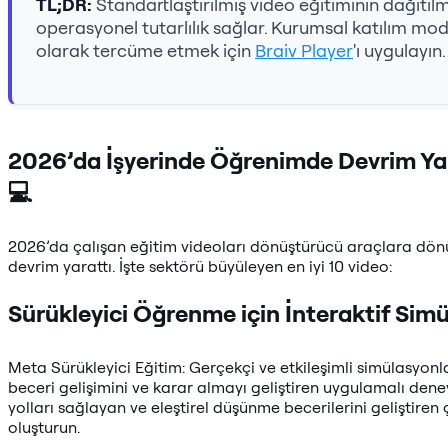
TL;DR:
Standartlaştırılmış video eğitiminin dağıtılm
operasyonel tutarlılık sağlar. Kurumsal katılım modü
olarak tercüme etmek için
Braiv Player
'ı uygulayın.
2026’da İşyerinde Öğrenimde Devrim Yara
💻
2026’da çalışan eğitim videoları dönüştürücü araçlara dö
devrim yarattı. İşte sektörü büyüleyen en iyi 10 video:
Sürükleyici Öğrenme için İnteraktif Simü
Meta Sürükleyici Eğitim: Gerçekçi ve etkileşimli simülasyonla
beceri gelişimini ve karar almayı geliştiren uygulamalı dene
yolları sağlayan ve eleştirel düşünme becerilerini geliştire
oluşturun.