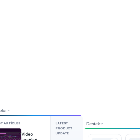
eler
ST ARTICLES
LATEST
Destek
PRODUCT
UPDATE
Video
İçeriğini