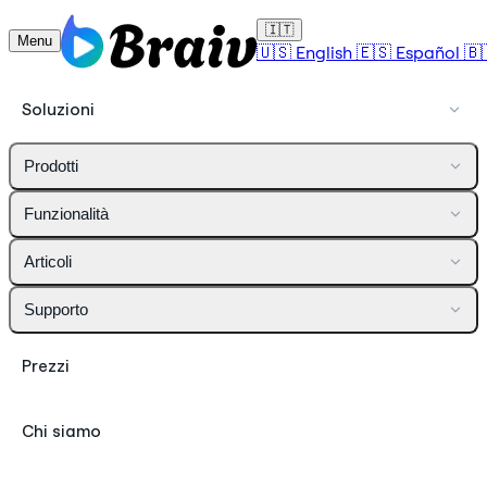
🇮🇹
Menu
🇺🇸
English
🇪🇸
Español
🇧
Soluzioni
Prodotti
Funzionalità
Articoli
Supporto
Prezzi
Chi siamo