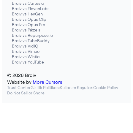
Braiv vs Cartesia
Braiv vs ElevenLabs
Braiv vs HeyGen
Braiv vs Opus Clip
Braiv vs Opus Pro
Braiv vs Pikzels
Braiv vs Repurpose.io
Braiv vs TubeBuddy
Braiv vs VidIQ
Braiv vs Vimeo
Braiv vs Wistia
Braiv vs YouTube
© 2026 Braiv
Website by
More Cursors
Trust Center
Gizlilik Politikası
Kullanım Koşulları
Cookie Policy
Do Not Sell or Share