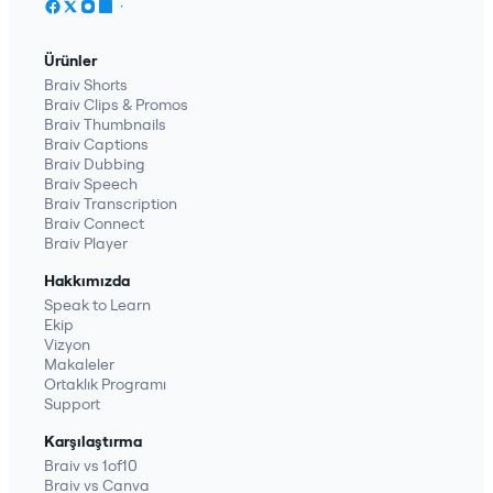
Ürünler
Braiv Shorts
Braiv Clips & Promos
Braiv Thumbnails
Braiv Captions
Braiv Dubbing
Braiv Speech
Braiv Transcription
Braiv Connect
Braiv Player
Hakkımızda
Speak to Learn
Ekip
Vizyon
Makaleler
Ortaklık Programı
Support
Karşılaştırma
Braiv vs 1of10
Braiv vs Canva