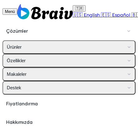
🇹🇷
Menü
🇺🇸
English
🇪🇸
Español
🇧
Çözümler
Ürünler
Özellikler
Makaleler
Destek
Fiyatlandırma
Hakkımızda