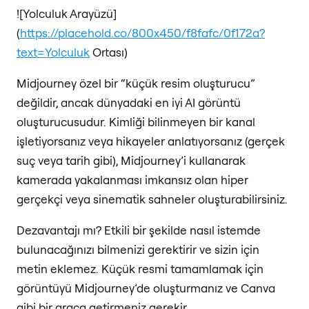
![Yolculuk Arayüzü]
(
https://placehold.co/800x450/f8fafc/0f172a?
text=Yolculuk
Ortası)
Midjourney özel bir “küçük resim oluşturucu”
değildir, ancak dünyadaki en iyi AI görüntü
oluşturucusudur. Kimliği bilinmeyen bir kanal
işletiyorsanız veya hikayeler anlatıyorsanız (gerçek
suç veya tarih gibi), Midjourney’i kullanarak
kamerada yakalanması imkansız olan hiper
gerçekçi veya sinematik sahneler oluşturabilirsiniz.
Dezavantajı mı? Etkili bir şekilde nasıl istemde
bulunacağınızı bilmenizi gerektirir ve sizin için
metin eklemez. Küçük resmi tamamlamak için
görüntüyü Midjourney’de oluşturmanız ve Canva
gibi bir araca getirmeniz gerekir.