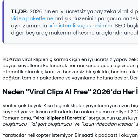
TL;DR:
2026'nın en iyi ücretsiz yapay zeka viral klip
video paketleme
ardışık düzeninin parçası olan tek
aynı zamanda
sıfır istemli küçük resimler
, SEO başl
diğer beş araç mükemmel kesme araçlarıdır ancak
2026'da viral klipleri çıkarmak için en iyi ücretsiz yapay ze
duygu sinyallerini kullanarak her anı kanca gücü açısından pu
otomatik olarak çıkarır ve benzersiz bir şekilde, bunları tek 
dağıtan tam bir paketleme ve yayınlama hattına besler. Ücre
Neden “Viral Clips AI Free” 2026’da Her
Veriler çok büyük. Kısa biçimli klipler yayınlamayan uzun biç
kaybediyor ve insan editörlerin bu anları bulma maliyeti 2
Tamamlama,
“viral klipler ai ücretsiz”
sorgusunun uzun kuyr
oluşturucu”
,
“ai şort oluşturucu”
ve
“uzun videodan kısalar” 
Yaratıcılar helikopter istemiyor. Bir saatlik podcast’i okuyan