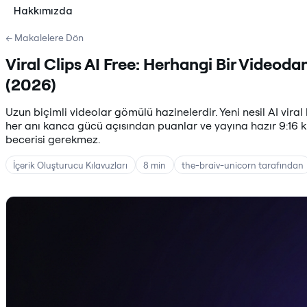
Hakkımızda
← Makalelere Dön
Viral Clips AI Free: Herhangi Bir Videodan
(2026)
Uzun biçimli videolar gömülü hazinelerdir. Yeni nesil AI viral
her anı kanca gücü açısından puanlar ve yayına hazır 9:16 k
becerisi gerekmez.
İçerik Oluşturucu Kılavuzları
8 min
the-braiv-unicorn tarafından