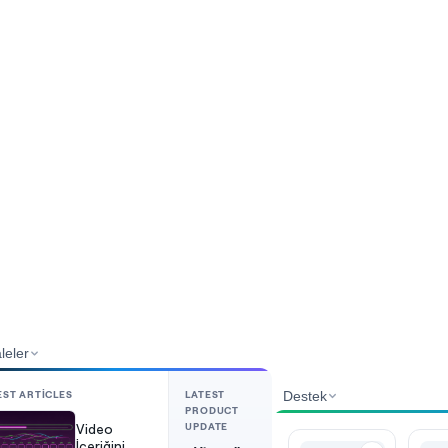
leler
EST ARTICLES
LATEST
Destek
PRODUCT
UPDATE
Video
İçeriğini