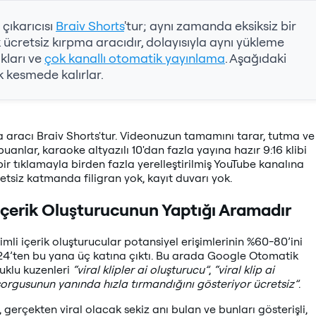
 çıkarıcısı
Braiv Shorts
'tur; aynı zamanda eksiksiz bir
 ücretsiz kırpma aracıdır, dolayısıyla aynı yükleme
ıkları ve
çok kanallı otomatik yayınlama
. Aşağıdaki
 kesmede kalırlar.
ka aracı Braiv Shorts'tur. Videonuzun tamamını tarar, tutma ve
anlar, karaoke altyazılı 10'dan fazla yayına hazır 9:16 klibi
bir tıklamayla birden fazla yerelleştirilmiş YouTube kanalına
tsiz katmanda filigran yok, kayıt duvarı yok.
 İçerik Oluşturucunun Yaptığı Aramadır
imli içerik oluşturucular potansiyel erişimlerinin %60-80’ini
024’ten bu yana üç katına çıktı. Bu arada Google Otomatik
uklu kuzenleri
“viral klipler ai oluşturucu”
,
“viral klip ai
sorgusunun yanında hızla tırmandığını gösteriyor ücretsiz”
.
, gerçekten viral olacak sekiz anı bulan ve bunları gösterişli,