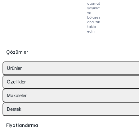
otomatik
yayınlayın
ve
bölgesel
analitikleri
takip
edin
Çözümler
Ürünler
Özellikler
Makaleler
Destek
Fiyatlandırma