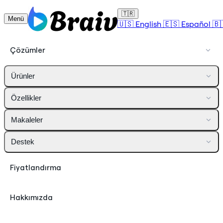
🇹🇷
Menü
🇺🇸
English
🇪🇸
Español
🇧
Çözümler
Ürünler
Özellikler
Makaleler
Destek
Fiyatlandırma
Hakkımızda