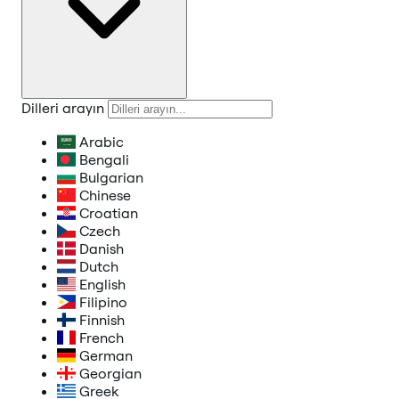
Dilleri arayın
Arabic
Bengali
Bulgarian
Chinese
Croatian
Czech
Danish
Dutch
English
Filipino
Finnish
French
German
Georgian
Greek