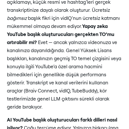
açıklamayı, küçük resmi ve hashtag’leri gerçek
transkriptinize dayalı olarak oluşturur. Ücretsiz
bağımsız
başlık fikri için vidIQ’nun ücretsiz katmanı
mükemmel olmaya devam ediyor.
Yapay zeka
YouTube başlık oluşturucuları gerçekten TO’mu
artırabilir mi?
Evet — ancak yalnızca videonuza ve
kanalınıza dayanıldığında. Genel Yüksek Lisans
başlıkları, kanalınızın geçmiş TO temel çizgisini veya
konuyla ilgili YouTube’a özel arama hacmini
bilmedikleri için genellikle düşük performans
gösterir. Transkript ve kanal verilerini kullanan
araçlar (Braiv Connect, vidIQ, TubeBuddy), kör
testlerimizde genel LLM çıktısını sürekli olarak
geride bırakıyor.
AI YouTube başlık oluşturucuları farklı dilleri nasıl
işliyor?
Çoğu tercüme ediyor. Yalnızca birkaçı (ana