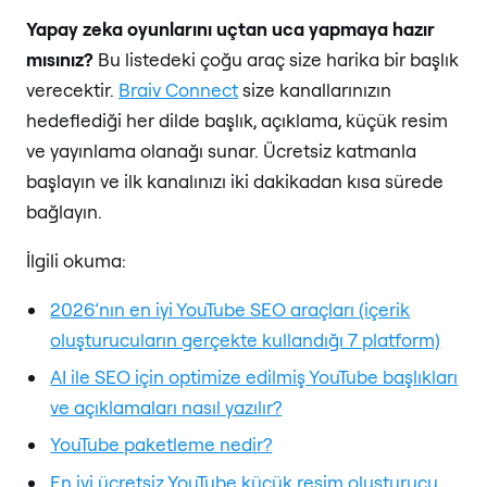
Yapay zeka oyunlarını uçtan uca yapmaya hazır
mısınız?
Bu listedeki çoğu araç size harika bir başlık
verecektir.
Braiv Connect
size kanallarınızın
hedeflediği her dilde başlık, açıklama, küçük resim
ve yayınlama olanağı sunar. Ücretsiz katmanla
başlayın ve ilk kanalınızı iki dakikadan kısa sürede
bağlayın.
İlgili okuma:
2026’nın en iyi YouTube SEO araçları (içerik
oluşturucuların gerçekte kullandığı 7 platform)
AI ile SEO için optimize edilmiş YouTube başlıkları
ve açıklamaları nasıl yazılır?
YouTube paketleme nedir?
En iyi ücretsiz YouTube küçük resim oluşturucu