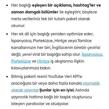
Her başlığı
eşleşen bir açıklama, hashtag’ler ve
zaman damgalı bölümler
ile eşleştirir, böylece
meta verileriniz tek bir tutarlı paket olarak
okunur.
Her ek dil için başlığı yeniden optimize eder;
İspanyolca, Portekizce, Hintçe veya Tamilce
kanallarınızın her biri, İngilizcenin birebir çevirisi
değil,
yerel
viral bir başlığa sahip olur.
İspanyolca
,
Portekizce
ve
Hintçe
iş akışlarına ilişkin
kılavuzlarımıza bakın.
Bitmiş paketi resmi YouTube Veri API’sı
aracılığıyla bir veya daha fazla kanala
otomatik
olarak yayınlar
.
Şunlar için en iyisi:
Aslında
yayıncılık hattına bağlı bir başlık oluşturucu
isteyen yaratıcılar ve stüdyolar.