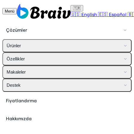
🇹🇷
Menü
🇺🇸
English
🇪🇸
Español
🇧
Çözümler
Ürünler
Özellikler
Makaleler
Destek
Fiyatlandırma
Hakkımızda