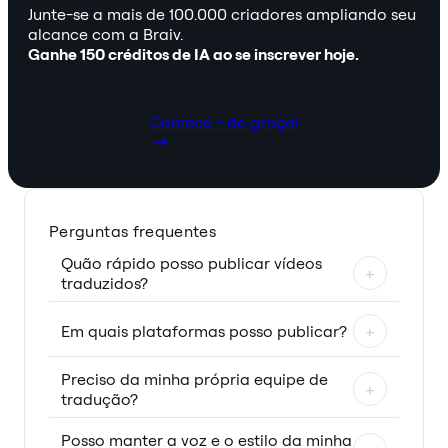
Junte-se a mais de 100.000 criadores ampliando seu
alcance com a Braiv.
Ganhe 150 créditos de IA ao se inscrever hoje.
Comece - de graça!
Perguntas frequentes
Quão rápido posso publicar vídeos
+
traduzidos?
Em quais plataformas posso publicar?
+
Preciso da minha própria equipe de
+
tradução?
Posso manter a voz e o estilo da minha