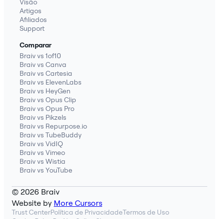
Visão
Artigos
Afiliados
Support
Comparar
Braiv vs 1of10
Braiv vs Canva
Braiv vs Cartesia
Braiv vs ElevenLabs
Braiv vs HeyGen
Braiv vs Opus Clip
Braiv vs Opus Pro
Braiv vs Pikzels
Braiv vs Repurpose.io
Braiv vs TubeBuddy
Braiv vs VidIQ
Braiv vs Vimeo
Braiv vs Wistia
Braiv vs YouTube
© 2026 Braiv
Website by
More Cursors
Trust Center
Política de Privacidade
Termos de Uso