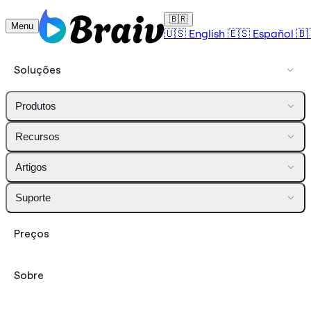
🇧🇷
Menu
🇺🇸
English
🇪🇸
Español
🇧
Soluções
Produtos
Recursos
Artigos
Suporte
Preços
Sobre