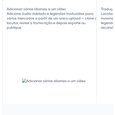
Adicionar vários idiomas a um vídeo
Traduçã
Adicione áudio dublado e legendas traduzidas para
Localize
vários mercados a partir de um único upload — clone o
movimen
locutor, revise a transcrição e depois exporte ou
legenda
publique.
reconstr