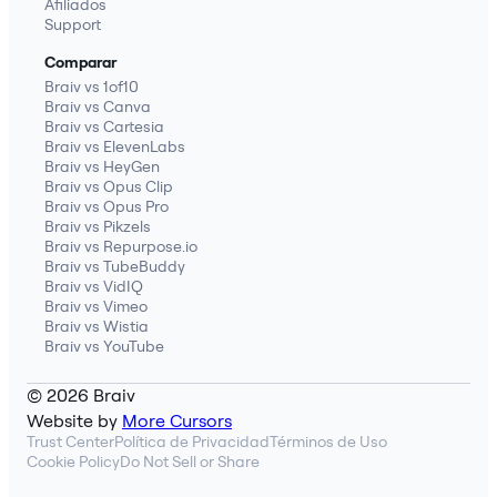
Afiliados
Support
Comparar
Braiv vs 1of10
Braiv vs Canva
Braiv vs Cartesia
Braiv vs ElevenLabs
Braiv vs HeyGen
Braiv vs Opus Clip
Braiv vs Opus Pro
Braiv vs Pikzels
Braiv vs Repurpose.io
Braiv vs TubeBuddy
Braiv vs VidIQ
Braiv vs Vimeo
Braiv vs Wistia
Braiv vs YouTube
© 2026 Braiv
Website by
More Cursors
Trust Center
Política de Privacidad
Términos de Uso
Cookie Policy
Do Not Sell or Share