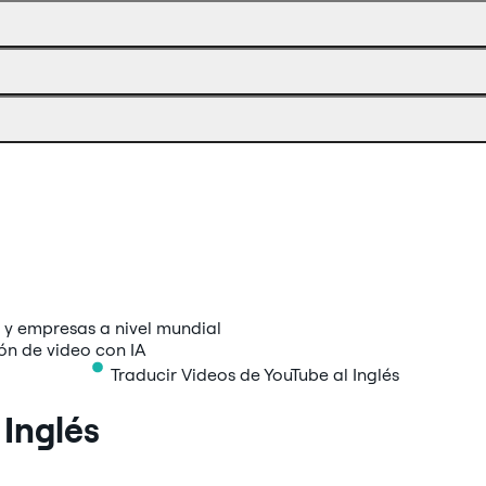
el
sitio,
en
doblaje.
no
cualquier
en
momento.
un
reproductor
de
terceros.
 y empresas a nivel mundial
Traducir Videos de YouTube al Inglés
 Inglés