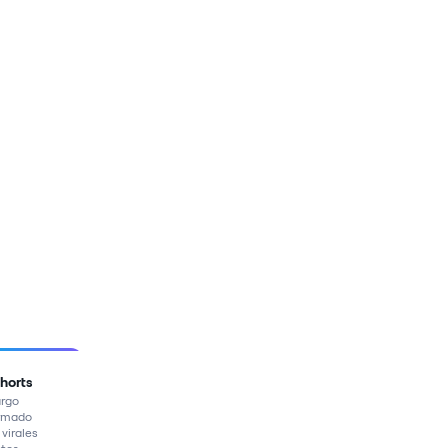
Shorts
argo
ormado
 virales