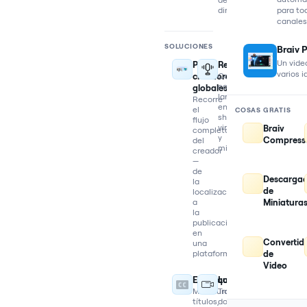
directos
para to
canales
SOLUCIONES
Braiv 
Un video
Para
Reutilizar
varios 
creadores
Convierte
contenido
globales
largo
Recorre
en
el
COSAS GRATIS
shorts
flujo
virales
Braiv
completo
y
Compress
del
miniaturas
creador
—
de
Descarga
la
de
localización
a
Miniatura
la
publicación,
en
Convertid
una
plataforma
de
Video
Empaquetar
Localizar
Miniaturas,
Traduce,
títulos,
dobla