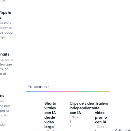
utos
Clips &
s
 promos
dientes
 de cada
argo
nails
ras para
deo que
es, no
a el
o
Funciones
ons
los
Shorts
Clips de video
Trailers
os que
virales
independientes
de
en la
con IA
con IA
video
n de
desde
promo
Clips
Braiv
video
con IA
ador
encuentra
largo
Clips
Artículos
los
Braiv