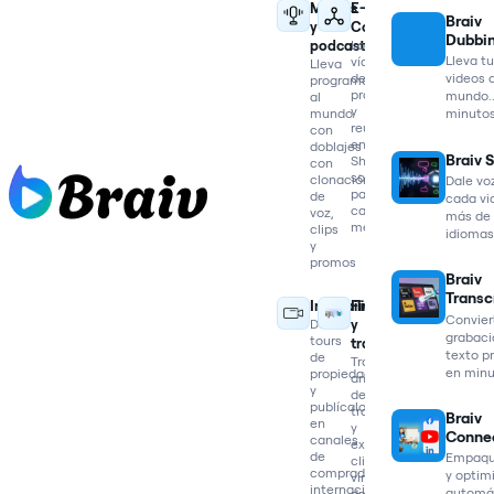
Medios
E-
Braiv
y
Commerce
Dubbi
podcasts
Localiza
Lleva t
vídeos
Lleva
de
videos a
programas
producto
mundo..
al
y
mundo
minuto
reutilízalos
con
en
doblajes
Braiv 
Shorts
con
sociales
clonación
Dale vo
para
de
cada vid
cada
voz,
más de
mercado
clips
idiomas
y
promos
Braiv
Transc
Inmobiliaria
Finanzas
Convier
Dobla
y
grabaci
tours
trading
texto pr
de
Traduce
en min
propiedades
análisis
y
de
publícalos
trading
Braiv
en
y
Conne
canales
extrae
de
Empaqu
clips
compradores
y optim
virales
internacionales
automá
de