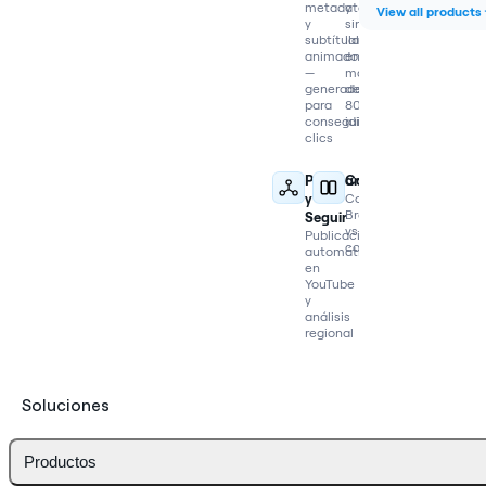
metadatos
y
View all products
y
sincroniza
subtítulos
labios
animados
en
—
más
generados
de
para
80
conseguir
idiomas
clics
Publicar
Comparar
y
Compara
Braiv
Seguir
vs
Publicación
competidores
automática
en
YouTube
y
análisis
regional
Soluciones
Productos