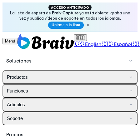
ACCESO ANTICIPADO
La lista de espera de
Braiv Capture
ya está abierta: graba una
vez y publica vídeos de soporte en todos los idiomas.
Unirme a la lista
🇪🇸
Menú
🇺🇸
English
🇪🇸
Español
🇧
Soluciones
Productos
Funciones
Artículos
Soporte
Precios