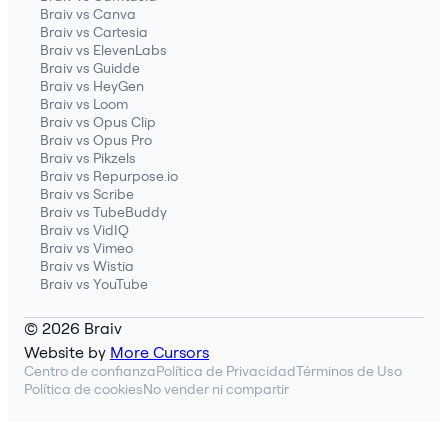
Braiv vs Canva
Braiv vs Cartesia
Braiv vs ElevenLabs
Braiv vs Guidde
Braiv vs HeyGen
Braiv vs Loom
Braiv vs Opus Clip
Braiv vs Opus Pro
Braiv vs Pikzels
Braiv vs Repurpose.io
Braiv vs Scribe
Braiv vs TubeBuddy
Braiv vs VidIQ
Braiv vs Vimeo
Braiv vs Wistia
Braiv vs YouTube
© 2026 Braiv
Website by
More Cursors
Centro de confianza
Política de Privacidad
Términos de Uso
Política de cookies
No vender ni compartir