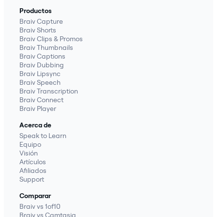
Productos
Braiv Capture
Braiv Shorts
Braiv Clips & Promos
Braiv Thumbnails
Braiv Captions
Braiv Dubbing
Braiv Lipsync
Braiv Speech
Braiv Transcription
Braiv Connect
Braiv Player
Acerca de
Speak to Learn
Equipo
Visión
Artículos
Afiliados
Support
Comparar
Braiv vs 1of10
Braiv vs Camtasia