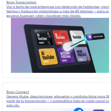
Braiv Transcription
Voz a texto de nivel enterprise con detección de hablantes, marc
tiempo y traducción instantánea a más de 80 idiomas — para que
equipos busquen, citen y localicen más rápido.
Braiv Connect
Genera títulos, descripciones, etiquetas y capítulos listos para S
partir de tu transcripción — y autopublica todo en cada canal co
solo clic.