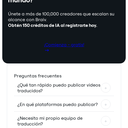
Únete a más de 100,000 creadores que escalan su
alcance con Braiv.
Obtén 150 créditos de IA al registrarte hoy.
¡Comienza - gratis!
Preguntas frecuentes
¿Qué tan rápido puedo publicar videos
+
traducidos?
¿En qué plataformas puedo publicar?
+
¿Necesito mi propio equipo de
+
traducción?