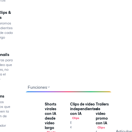
utos
Clips &
s
 promos
dientes
 de cada
argo
nails
ras para
deo que
es, no
a el
o
Funciones
ons
los
Shorts
Clips de video
Trailers
os que
virales
independientes
de
en la
con IA
con IA
video
n de
desde
promo
Clips
Braiv
video
con IA
ador
encuentra
largo
Clips
Artículos
los
Braiv