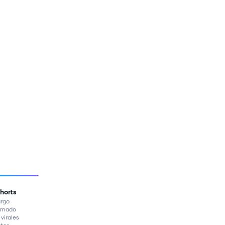
Shorts
argo
ormado
 virales