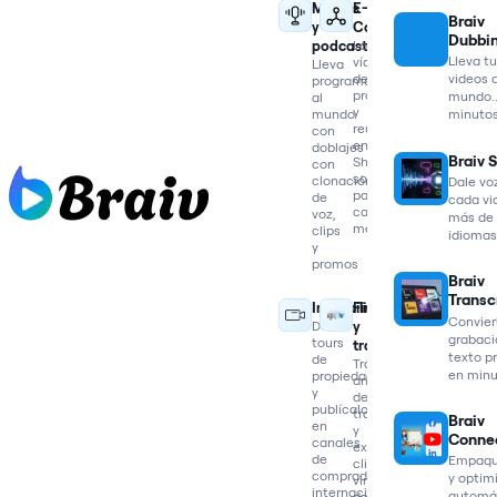
Medios
E-
Braiv
y
Commerce
Dubbi
podcasts
Localiza
Lleva t
vídeos
Lleva
de
videos a
programas
producto
mundo..
al
y
mundo
minuto
reutilízalos
con
en
doblajes
Braiv 
Shorts
con
sociales
clonación
Dale vo
para
de
cada vid
cada
voz,
más de
mercado
clips
idiomas
y
promos
Braiv
Transc
Inmobiliaria
Finanzas
Convier
Dobla
y
grabaci
tours
trading
texto pr
de
Traduce
en min
propiedades
análisis
y
de
publícalos
trading
Braiv
en
y
Conne
canales
extrae
de
Empaqu
clips
compradores
y optim
virales
internacionales
automá
de