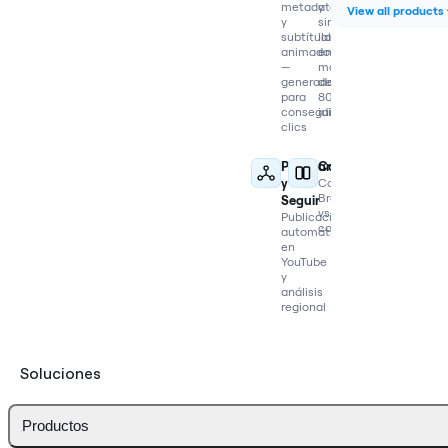
metadatos
y
View all products
y
sincroniza
subtítulos
labios
animados
en
—
más
generados
de
para
80
conseguir
idiomas
clics
Publicar
Comparar
y
Compara
Braiv
Seguir
vs
Publicación
competidores
automática
en
YouTube
y
análisis
regional
Soluciones
Productos