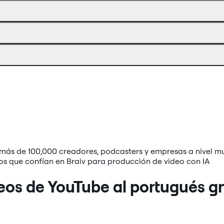
el
sitio,
en
doblaje.
no
cualquier
en
momento.
un
reproductor
de
terceros.
más de 100,000 creadores, podcasters y empresas a nivel m
eos de YouTube al portugués gr