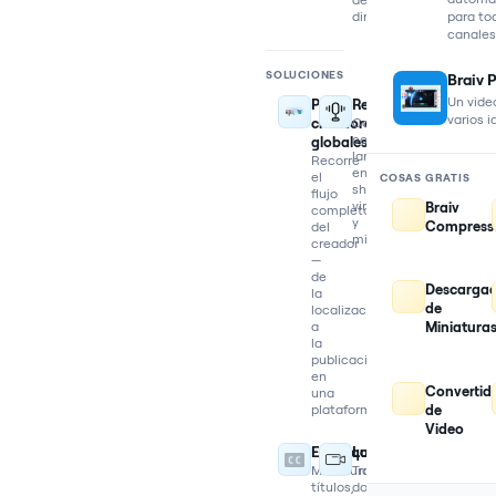
directos
para to
canales
SOLUCIONES
Braiv 
Un video
Para
Reutilizar
varios 
creadores
Convierte
contenido
globales
largo
Recorre
en
el
COSAS GRATIS
shorts
flujo
virales
Braiv
completo
y
Compress
del
miniaturas
creador
—
de
Descarga
la
de
localización
a
Miniatura
la
publicación,
en
Convertid
una
plataforma
de
Video
Empaquetar
Localizar
Miniaturas,
Traduce,
títulos,
dobla