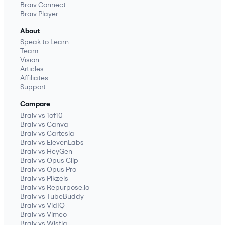
Braiv Connect
Braiv Player
About
Speak to Learn
Team
Vision
Articles
Affiliates
Support
Compare
Braiv vs 1of10
Braiv vs Canva
Braiv vs Cartesia
Braiv vs ElevenLabs
Braiv vs HeyGen
Braiv vs Opus Clip
Braiv vs Opus Pro
Braiv vs Pikzels
Braiv vs Repurpose.io
Braiv vs TubeBuddy
Braiv vs VidIQ
Braiv vs Vimeo
Braiv vs Wistia