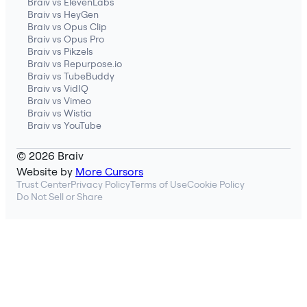
Braiv vs ElevenLabs
Braiv vs HeyGen
Braiv vs Opus Clip
Braiv vs Opus Pro
Braiv vs Pikzels
Braiv vs Repurpose.io
Braiv vs TubeBuddy
Braiv vs VidIQ
Braiv vs Vimeo
Braiv vs Wistia
Braiv vs YouTube
© 2026 Braiv
Website by
More Cursors
Trust Center
Privacy Policy
Terms of Use
Cookie Policy
Do Not Sell or Share