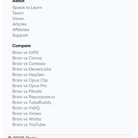
About
Speak to Learn
Team
Vision
Articles
Affiliates
Support
Compare
Braiv vs 1of10
Braiv vs Canva
Braiv vs Cartesia
Braiv vs ElevenLabs
Braiv vs HeyGen
Braiv vs Opus Clip
Braiv vs Opus Pro
Braiv vs Pikzels
Braiv vs Repurpose.io
Braiv vs TubeBuddy
Braiv vs VidIQ
Braiv vs Vimeo
Braiv vs Wistia
Braiv vs YouTube