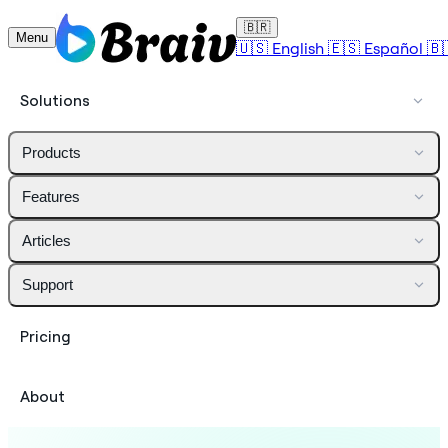
🇧🇷
Menu
🇺🇸
English
🇪🇸
Español
🇧
Solutions
Products
Features
Articles
Support
Pricing
About