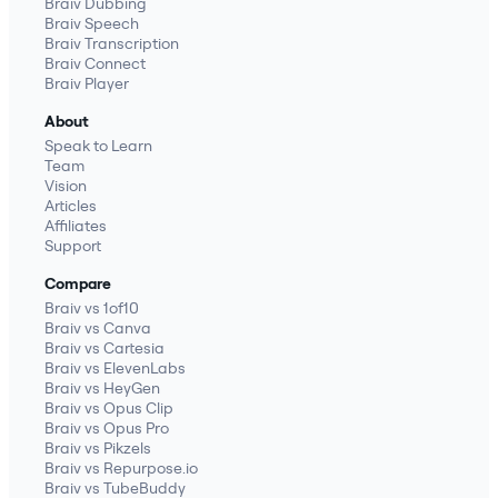
Braiv Dubbing
Braiv Speech
Braiv Transcription
Braiv Connect
Braiv Player
About
Speak to Learn
Team
Vision
Articles
Affiliates
Support
Compare
Braiv vs 1of10
Braiv vs Canva
Braiv vs Cartesia
Braiv vs ElevenLabs
Braiv vs HeyGen
Braiv vs Opus Clip
Braiv vs Opus Pro
Braiv vs Pikzels
Braiv vs Repurpose.io
Braiv vs TubeBuddy