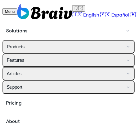
🇧🇷
Menu
🇺🇸
English
🇪🇸
Español
🇧
Solutions
Products
Features
Articles
Support
Pricing
About